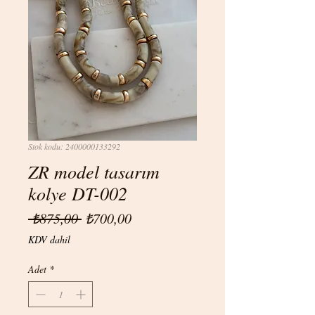
Stok kodu: 2400000133292
ZR model tasarım
kolye DT-002
Normal
İndirimli
 ₺875,00 
₺700,00
Fiyat
Fiyat
KDV dahil
Adet
*