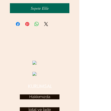
Sepete Ekle
© 2020 betamsbijuteri.com - Her Hakkı Saklıdır.
KURUMSAL
Hakkımızda
İptal ve İade