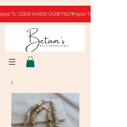
1500 TL ÜZERİ KARGO ÜCRETSİZ